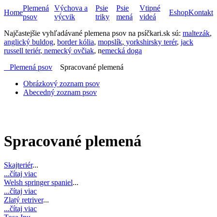
Plemená
Výchova a
Psie
Psie
Vtipné
Home
Eshop
Kontakt
psov
výcvik
triky
mená
videá
Najčastejšie vyhľadávané plemena psov na psíčkari.sk sú:
maltezák
,
anglický buldog
,
border kólia
,
mopslík
,
yorkshirsky terér
,
jack
russell teriér
,
nemecký ovčiak
, n
emecká doga
Plemená psov
Spracované plemená
Obrázkový zoznam psov
Abecedný zoznam psov
Spracované plemená
Skajteriér
...
...čítaj viac
Welsh springer spaniel
...
...čítaj viac
Zlatý retriver
...
...čítaj viac