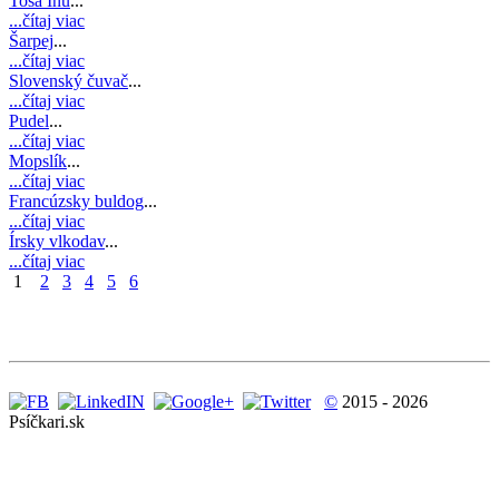
Tosa Inu
...
...čítaj viac
Šarpej
...
...čítaj viac
Slovenský čuvač
...
...čítaj viac
Pudel
...
...čítaj viac
Mopslík
...
...čítaj viac
Francúzsky buldog
...
...čítaj viac
Írsky vlkodav
...
...čítaj viac
1
2
3
4
5
6
©
2015 - 2026
Psíčkari.sk